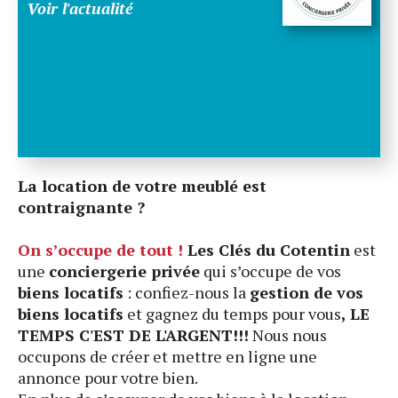
Voir l'actualité
BARNEVILLE PLAGE LA MAGNIFIQUE !!!
LE PORT DE DIELETTE
LES MARCHÉS DE LA CÔTE DES ISLES
PRENEZ LE LARGE CET ÉTÉ
LE GOLF UTAH BEACH
LE TOP 10 DES PLAGES DE LA MANCHE
NORMANDY TOURISME
QUOI FAIRE À BARNEVILLE CARTERET
LA MAISON DU BISCUIT
POURQUOI EST-IL INTÉRESSANT DE
La location de votre meublé est
RÉSERVER EN DIRECT SUR NOTRE SITE OU
PORT DE DIELETTE
DIRECTION LES ILES ANGLO
Les magnifiques plages de la
Quoi faire à Barneville Carteret
BARNEVILLE PLAGE
Les Marché locaux
GOLF UTAH BEACH
Normandie Tourisme
La maison du biscuit
PAR TÉLÉPHONE ?
contraignante ?
NORMANDES
Manche à découvrir
RESERVER EN DIRECT !!!
Voir l'actualité
Voir l'actualité
Voir l'actualité
Voir l'actualité
Voir l'actualité
Voir l'actualité
Voir l'actualité
On s’occupe de tout !
Les Clés du Cotentin
est
Voir l'actualité
Voir l'actualité
Voir l'actualité
une
conciergerie privée
qui s’occupe de vos
biens locatifs
: confiez-nous la
gestion de vos
biens locatifs
et gagnez du temps pour vous
, LE
TEMPS C'EST DE L'ARGENT!!!
Nous nous
occupons de créer et mettre en ligne une
annonce pour votre bien.