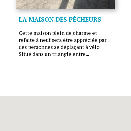
S
GÎTES DES ISLES- LE
GUERNESEY
 par
Le Guernesey situé à 200 m de la
o
grande plage de Barneville Carte
partir de 350€ la semaine une gr
chambre une belle pièce de vie...